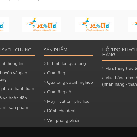
H SÁCH CHUNG
SẢN PHẨM
HỖ TRỢ KHÁC
HÀNG
ật thông tin
In hình lên quà tặng
Mua hàng trực 
huyển và giao
Quà tặng
Mua hàng nhan
àng
Quà tặng doanh nghiệp
(nhận hàng - than
ịnh và thanh toán
Quà tặng gỗ
rả và hoàn tiền
Máy - vật tư - phụ liệu
hành sản phẩm
Dành cho deal
Văn phòng phẩm