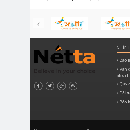
CHÍN
Bảo m
Vận c
nhận h
Nhãn
Quy đ
Đổi t
Bảo 