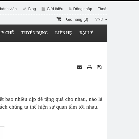
hành viên
Blog
Giới thiệu
Đăng nhập
Thoát
Giỏ hàng (0)
VNĐ
UY CHẾ
TUYỂN DỤNG
LIÊN HỆ
ĐẠI LÝ
t bao nhiêu dịp để tặng quà cho nhau, nào là
ách chúng ta thể hiện sự quan tâm tới nhau.