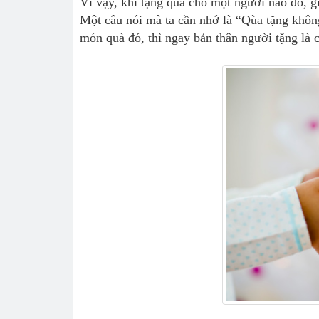
Vì vậy, khi tặng quà cho một người nào đó, gi
Một câu nói mà ta cần nhớ là “Qùa tặng khôn
món quà đó, thì ngay bản thân người tặng là 