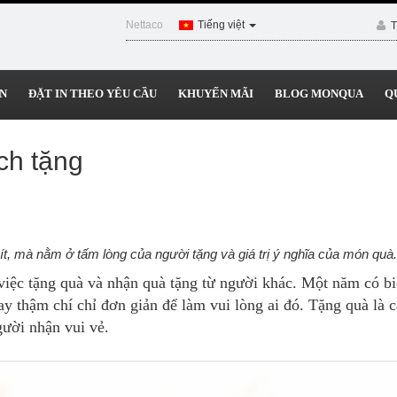
Nettaco
Tiếng việt
T
N
ĐẶT IN THEO YÊU CẦU
KHUYẾN MÃI
BLOG MONQUA
Q
ch tặng
ít, mà nằm ở tấm lòng của người tặng và giá trị ý nghĩa của món quà.
 việc
tặng quà và nhận quà tặng
từ người khác. Một năm có biế
ay thậm chí chỉ đơn giản để làm vui lòng ai đó. Tặng quà là c
gười nhận vui vẻ.