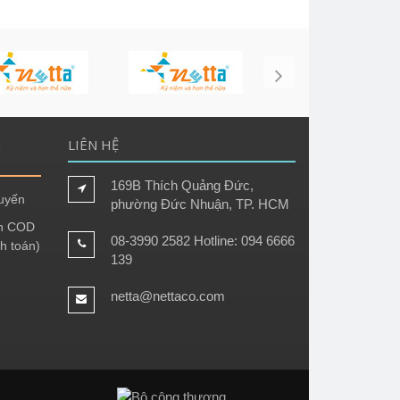
H
LIÊN HỆ
169B Thích Quảng Đức,
tuyến
phường Đức Nhuận, TP. HCM
h COD
08-3990 2582 Hotline: 094 6666
h toán)
139
netta@nettaco.com