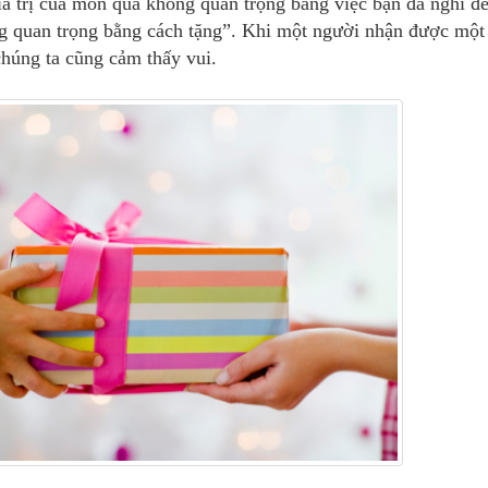
á trị của
món quà
không quan trọng bằng việc bạn đã nghĩ đ
g quan trọng bằng cách tặng”. Khi một người nhận được một
chúng ta cũng cảm thấy vui.