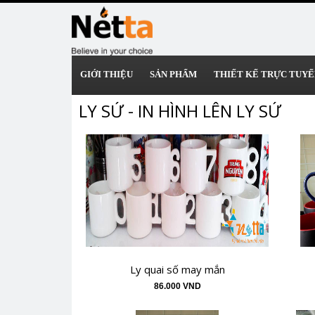
GIỚI THIỆU
SẢN PHẨM
THIẾT KẾ TRỰC TUYẾ
LY SỨ - IN HÌNH LÊN LY SỨ
Ly quai số may mắn
86.000 VND