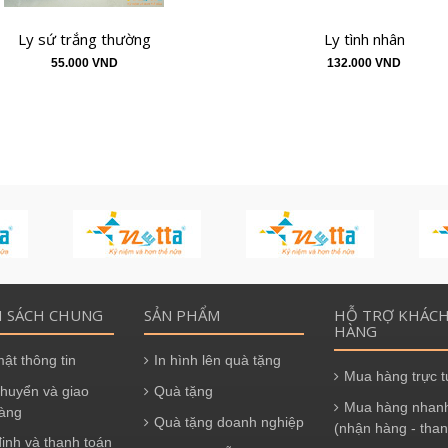
Ly sứ trắng thường
Ly tình nhân
55.000 VND
132.000 VND
H SÁCH CHUNG
SẢN PHẨM
HỖ TRỢ KHÁC
HÀNG
ật thông tin
In hình lên quà tặng
Mua hàng trực 
huyển và giao
Quà tặng
Mua hàng nhan
àng
Quà tặng doanh nghiệp
(nhận hàng - than
ịnh và thanh toán