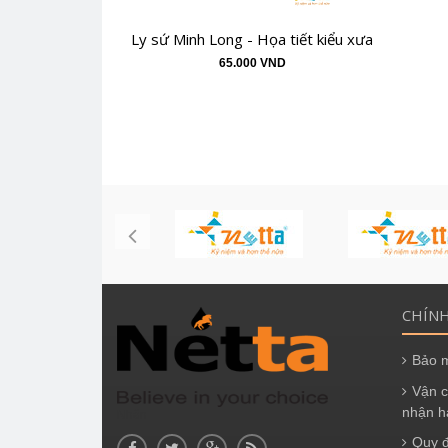
Ly sứ Minh Long - Họa tiết kiểu xưa
65.000 VND
CHÍN
Bảo m
Vận c
nhận h
Nhãn
Quy đ