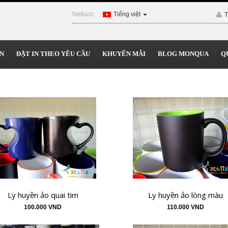
Nettaco
Tiếng việt
T
N
ĐẶT IN THEO YÊU CẦU
KHUYẾN MÃI
BLOG MONQUA
Q
Ly huyền ảo quai tim
Ly huyền ảo lòng màu
100.000 VND
110.000 VND