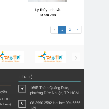
Ly thủy tinh cát
80.000 VND
«
1
2
»
H
LIÊN HỆ
169B Thích Quảng Đức,
tuyến
phường Đức Nhuận, TP. HCM
h COD
08-3990 2582 Hotline: 094 6666
h toán)
139