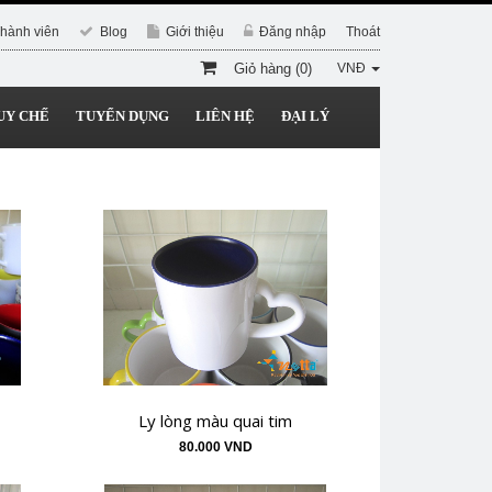
hành viên
Blog
Giới thiệu
Đăng nhập
Thoát
Giỏ hàng (0)
VNĐ
UY CHẾ
TUYỂN DỤNG
LIÊN HỆ
ĐẠI LÝ
Ly lòng màu quai tim
80.000 VND