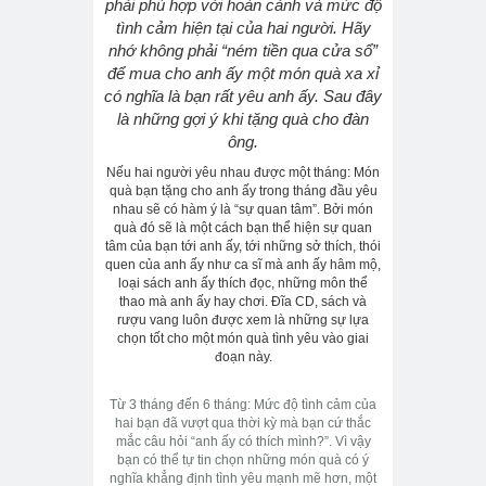
phải phù hợp với hoàn cảnh và mức độ
tình cảm hiện tại của hai người. Hãy
nhớ không phải “ném tiền qua cửa sổ”
để mua cho anh ấy một món quà xa xỉ
có nghĩa là bạn rất yêu anh ấy. Sau đây
là những gợi ý khi tặng quà cho đàn
ông.
Nếu hai người yêu nhau được một tháng: Món
quà bạn tặng cho anh ấy trong tháng đầu yêu
nhau sẽ có hàm ý là “sự quan tâm”. Bởi món
quà đó sẽ là một cách bạn thể hiện sự quan
tâm của bạn tới anh ấy, tới những sở thích, thói
quen của anh ấy như ca sĩ mà anh ấy hâm mộ,
loại sách anh ấy thích đọc, những môn thể
thao mà anh ấy hay chơi. Đĩa CD, sách và
rượu vang luôn được xem là những sự lựa
chọn tốt cho một món quà tình yêu vào giai
đoạn này.
Từ 3 tháng đến 6 tháng: Mức độ tình cảm của
hai bạn đã vượt qua thời kỳ mà bạn cứ thắc
mắc câu hỏi “anh ấy có thích mình?”. Vì vậy
bạn có thể tự tin chọn những món quà có ý
nghĩa khẳng định tình yêu mạnh mẽ hơn, một