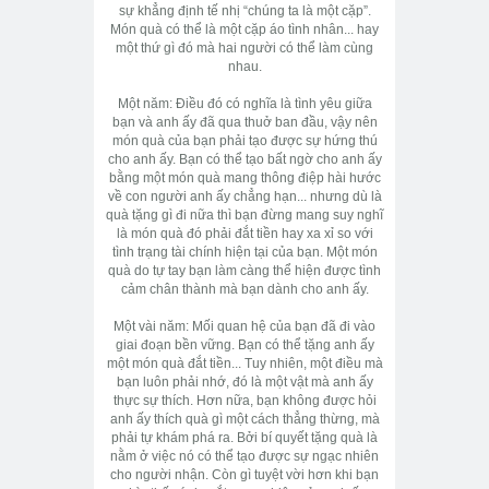
sự khẳng định tế nhị “chúng ta là một cặp”.
Món quà có thể là một cặp áo tình nhân... hay
một thứ gì đó mà hai người có thể làm cùng
nhau.
Một năm: Điều đó có nghĩa là tình yêu giữa
bạn và anh ấy đã qua thuở ban đầu, vậy nên
món quà của bạn phải tạo được sự hứng thú
cho anh ấy. Bạn có thể tạo bất ngờ cho anh ấy
bằng một món quà mang thông điệp hài hước
về con người anh ấy chẳng hạn... nhưng dù là
quà tặng gì đi nữa thì bạn đừng mang suy nghĩ
là món quà đó phải đắt tiền hay xa xỉ so với
tình trạng tài chính hiện tại của bạn. Một món
quà do tự tay bạn làm càng thể hiện được tình
cảm chân thành mà bạn dành cho anh ấy.
Một vài năm: Mối quan hệ của bạn đã đi vào
giai đoạn bền vững. Bạn có thể tặng anh ấy
một món quà đắt tiền... Tuy nhiên, một điều mà
bạn luôn phải nhớ, đó là một vật mà anh ấy
thực sự thích. Hơn nữa, bạn không được hỏi
anh ấy thích quà gì một cách thẳng thừng, mà
phải tự khám phá ra. Bởi bí quyết tặng quà là
nằm ở việc nó có thể tạo được sự ngạc nhiên
cho người nhận. Còn gì tuyệt vời hơn khi bạn