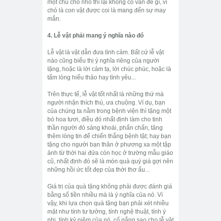
một chú chó nhỏ thì lại không có vấn đề gì, vì
chó là con vật được coi là mang đến sự may
mắn.
4. Lễ vật phải mang ý nghĩa nào đó
Lễ vật là vật dẫn đưa tình cảm. Bất cứ lễ vật
nào cũng biểu thị ý nghĩa riêng của người
tặng, hoặc là lời cảm tạ, lời chúc phúc, hoặc là
tấm lòng hiếu thảo hay tình yêu...
Trên thực tế, lễ vật tốt nhất là những thứ mà
người nhận thích thú, ưa chuộng. Ví dụ, bạn
của chúng ta nằm trong bệnh viện thì tặng một
bó hoa tươi, điều đó nhất định làm cho tinh
thần người đó sảng khoái, phấn chấn, tăng
thêm lòng tin để chiến thắng bệnh tật; hay bạn
tặng cho người bạn thân ở phương xa một tập
ảnh từ thời hai đứa còn học ở trường mẫu giáo
cũ, nhất định đó sẽ là món quà quý giá gợi nên
những hồi ức tốt đẹp của thời thơ ấu...
Giá trị của quà tặng không phải được đánh giá
bằng số tiền nhiều mà là ý nghĩa của nó. Vì
vậy, khi lựa chọn quà tặng bạn phải xét nhiều
mặt như tính tư tưởng, tính nghệ thuật, tính ý
nhị, tính kỷ niệm của nó, cố gắng sao cho lễ vật