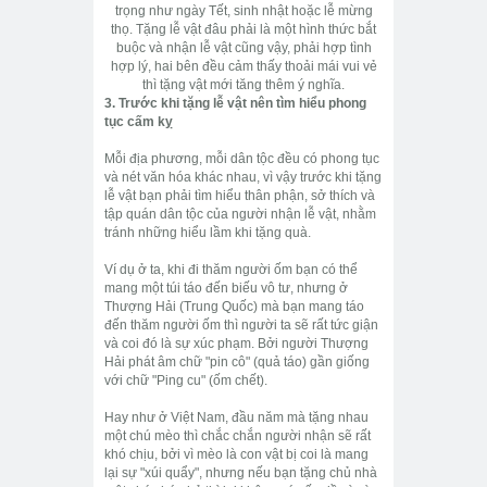
trọng như ngày Tết, sinh nhật hoặc lễ mừng
thọ. Tặng lễ vật đâu phải là một hình thức bắt
buộc và nhận lễ vật cũng vậy, phải hợp tình
hợp lý, hai bên đều cảm thấy thoải mái vui vẻ
thì tặng vật mới tăng thêm ý nghĩa.
3. Trước khi tặng lễ vật nên tìm hiểu phong
tục cấm kỵ
Mỗi địa phương, mỗi dân tộc đều có phong tục
và nét văn hóa khác nhau, vì vậy trước khi tặng
lễ vật bạn phải tìm hiểu thân phận, sở thích và
tập quán dân tộc của người nhận lễ vật, nhằm
tránh những hiểu lầm khi tặng quà.
Ví dụ ở ta, khi đi thăm người ốm bạn có thể
mang một túi táo đến biếu vô tư, nhưng ở
Thượng Hải (Trung Quốc) mà bạn mang táo
đến thăm người ốm thì người ta sẽ rất tức giận
và coi đó là sự xúc phạm. Bởi người Thượng
Hải phát âm chữ "pin cô" (quả táo) gần giống
với chữ "Ping cu" (ốm chết).
Hay như ở Việt Nam, đầu năm mà tặng nhau
một chú mèo thì chắc chắn người nhận sẽ rất
khó chịu, bởi vì mèo là con vật bị coi là mang
lại sự "xúi quẩy", nhưng nếu bạn tặng chủ nhà