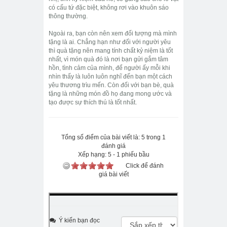
có cấu tứ đặc biệt, không rơi vào khuôn sáo
thông thường.
Ngoài ra, bạn còn nên xem đối tượng mà mình
tặng là ai. Chẳng hạn như đối với người yêu
thì quà tặng nên mang tính chất kỷ niệm là tốt
nhất, vì món quà đó là nơi bạn gửi gắm tâm
hồn, tình cảm của mình, để người ấy mỗi khi
nhìn thấy là luôn luôn nghĩ đến bạn một cách
yêu thương trìu mến. Còn đối với bạn bè, quà
tặng là những món đồ họ đang mong ước và
tạo được sự thích thú là tốt nhất.
Tổng số điểm của bài viết là: 5 trong 1
đánh giá
Xếp hạng:
5
-
1
phiếu bầu
Click để đánh
giá bài viết