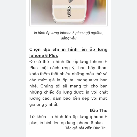
In hình ốp lưng Iphone 6 plus ngộ nghĩnh,
đáng yêu
Chọn địa chỉ
in hình lên ốp lưng
Iphone 6 Plus
Để có thể in hình lên ốp lưng Iphone 6
Plus một cách ưng ý, bạn hãy tham
khảo thêm thật nhiều những mẫu thử và
các mức giá in ốp tại monqua.vn bạn
nhé. Chúng tôi sẽ mang tới cho bạn
những chiếc ốp lưng được in với chất
lượng cao, đảm bảo bền đẹp với mức
giá ưng ý nhất.
Đào Thu
Từ khóa: in hình lên ốp lưng iphone 6
plus, in hinh len op lung iphone 6 plus
Tác giả bài viết:
Đào Thu