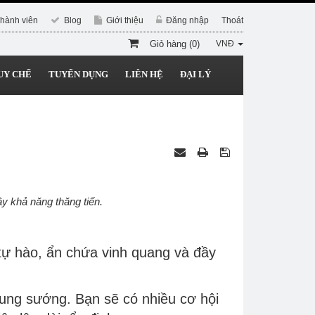
hành viên
Blog
Giới thiệu
Đăng nhập
Thoát
Giỏ hàng (0)
VNĐ
UY CHẾ
TUYỂN DỤNG
LIÊN HỆ
ĐẠI LÝ
y khả năng thăng tiến.
tự hào, ẩn chứa vinh quang và đầy
sung sướng. Bạn sẽ có nhiều cơ hội