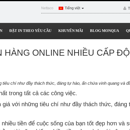
Nettaco
Tiếng việt
T
N
ĐẶT IN THEO YÊU CẦU
KHUYẾN MÃI
BLOG MONQUA
Q
N HÀNG ONLINE NHIỀU CẤP ĐỘ
 tiêu chí như đầy thách thức, đáng tự hào, ẩn chứa vinh quang và đầ
ất trong tất cả các công việc.
giá với những tiêu chí như đầy thách thức, đáng 
 nhiều tiền để cuộc sống của bạn tốt đẹp hơn và 