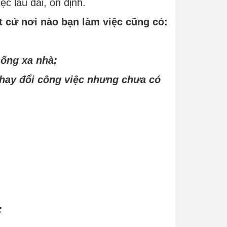
c lâu dài, ổn định.
 cứ nơi nào bạn làm việc cũng có:
sống xa nhà;
 thay đổi công việc nhưng chưa có
;