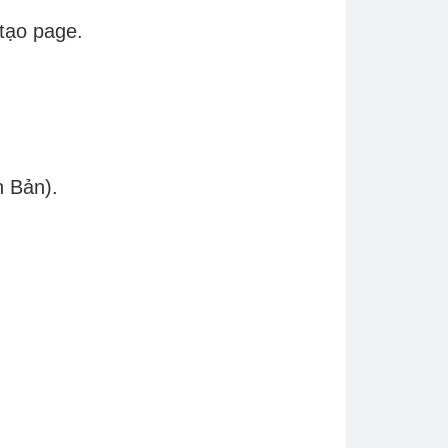
 tạo page.
n Bản).